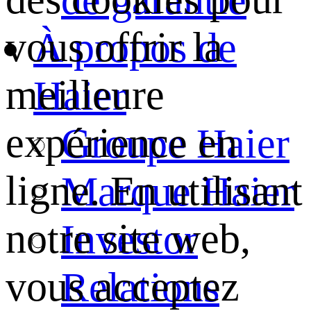
vous offrir la
À propos de
meilleure
Haier
expérience en
Groupe Haier
ligne. En utilisant
Marque Haier
notre site web,
Investor
vous acceptez
Relations