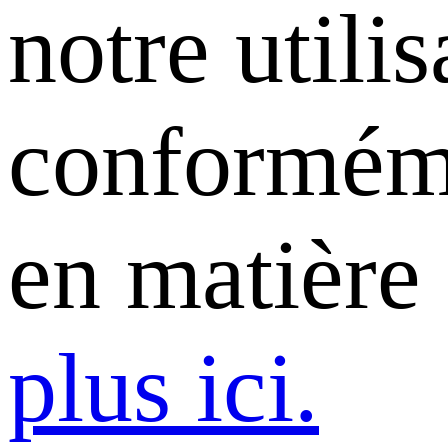
notre utili
conforméme
en matière
plus ici.