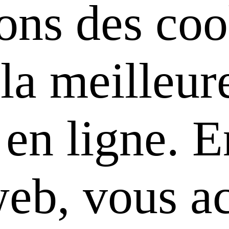
sons des coo
 la meilleur
en ligne. En
web, vous a