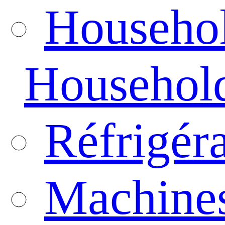
Househo
Househol
Réfrigér
Machines