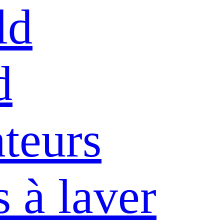
ld
d
ateurs
 à laver