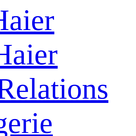
aier
Haier
Relations
gerie