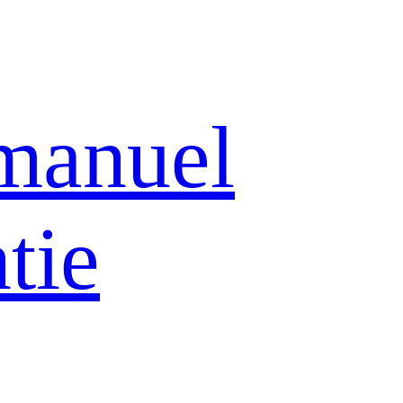
manuel
tie