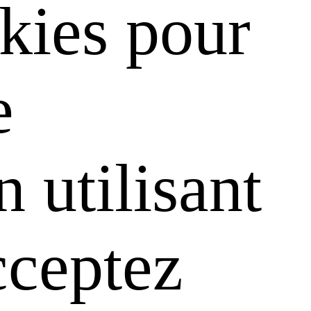
kies pour
e
 utilisant
cceptez