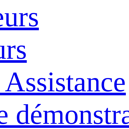
eurs
urs
 Assistance
e démonstra