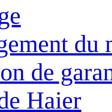
ge
gement du 
on de garan
de Haier