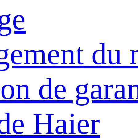
ge
gement du 
on de garan
de Haier