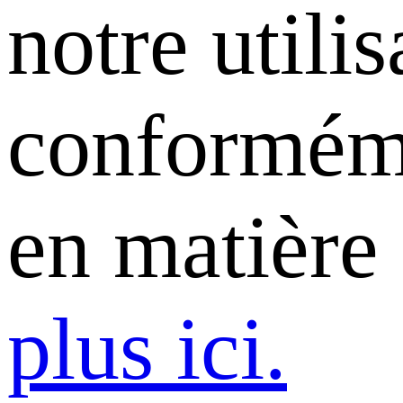
notre utili
conforméme
en matière
plus ici.