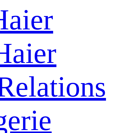
aier
Haier
Relations
gerie