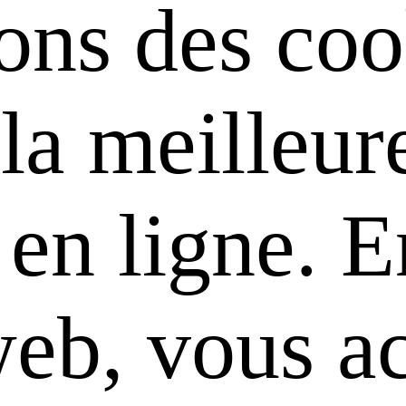
sons des coo
 la meilleur
en ligne. En
web, vous a