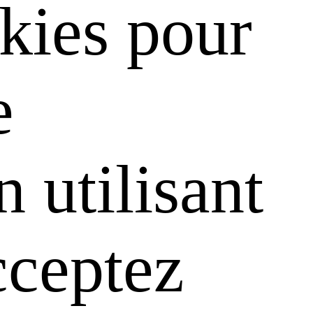
kies pour
e
 utilisant
cceptez