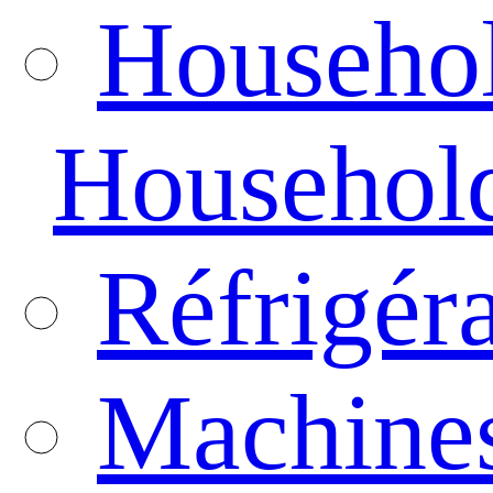
Househo
Househol
Réfrigér
Machines