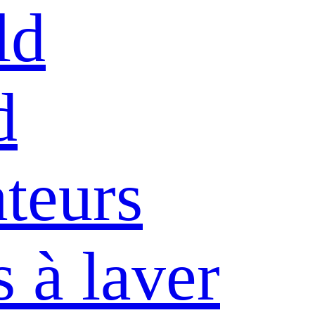
ld
d
ateurs
 à laver