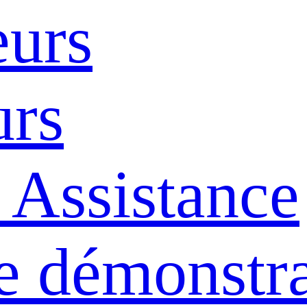
eurs
urs
 Assistance
e démonstra