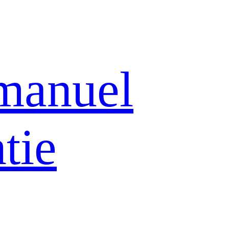
manuel
tie