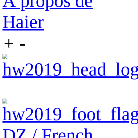
À propos de
Haier
+
-
DZ / French