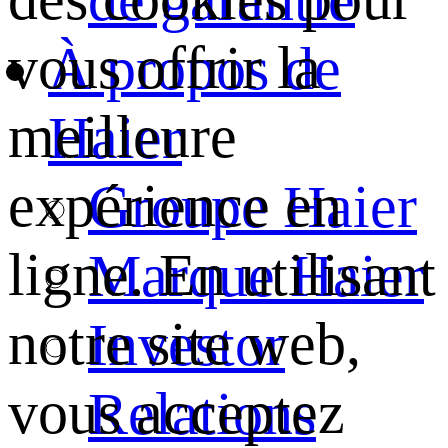
vous offrir la
À propos de
meilleure
Haier
expérience en
Groupe Haier
ligne. En utilisant
Marque Haier
notre site web,
Investor
vous acceptez
Relations