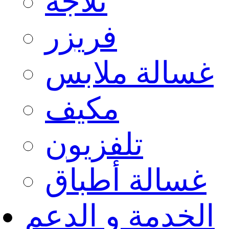
ثلاجة
فريزر
غسالة ملابس
مكيف
تلفزيون
غسالة أطباق
الخدمة و الدعم