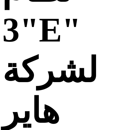
"3E"
لشركة
هاير