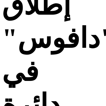
إطلاق
دافوس"
في
دائرة