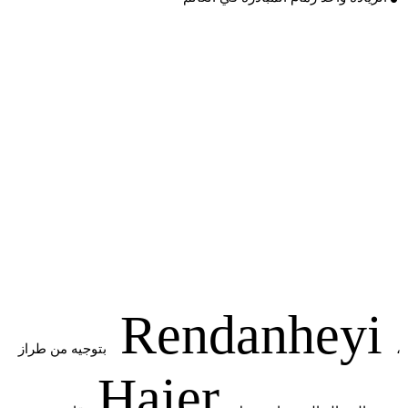
Rendanheyi
،
بتوجيه من طراز
Haier