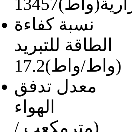
ارية(واط)
13457
نسبة كفاءة
الطاقة للتبريد
(واط/واط)
17.2
معدل تدفق
الهواء
(مترمكعب /