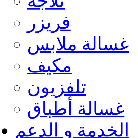
ثلاجة
فريزر
غسالة ملابس
مكيف
تلفزيون
غسالة أطباق
الخدمة و الدعم