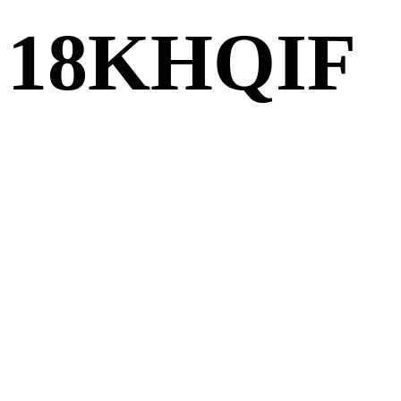
18KHQIF
Smart Ultra
Inverter-18KH
Black
اللون