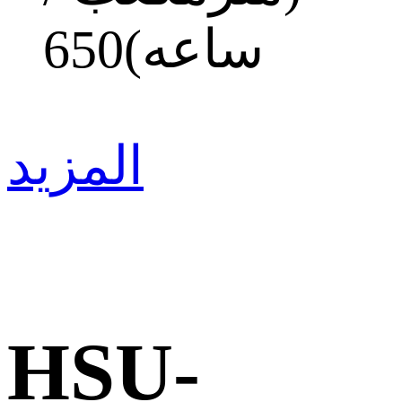
ساعه)
650
المزيد
HSU-