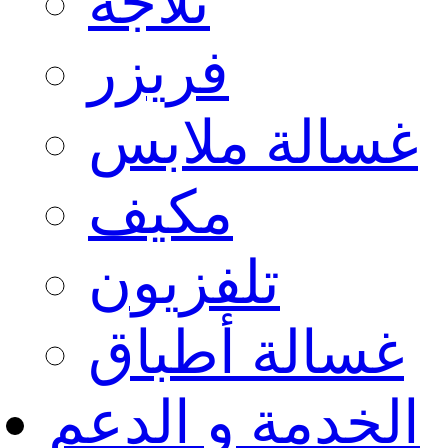
ثلاجة
فريزر
غسالة ملابس
مكيف
تلفزيون
غسالة أطباق
الخدمة و الدعم