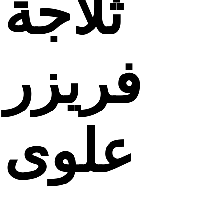
ثلاجة
فريزر
علوى