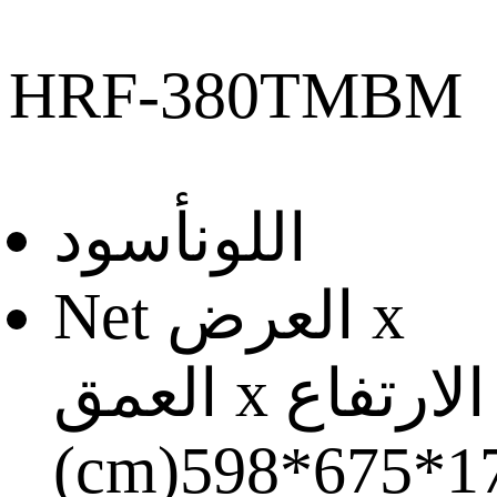
HRF-380TMBM
اللون
أسود
Net العرض x
العمق x الارتفاع
(cm)
598*675*1