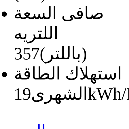
صافى السعة
اللتريه
(باللتر)
357
استهلاك الطاقة
19kWh
الشهرى