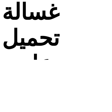
غسالة
تحميل
علوي
HWM100-316S8