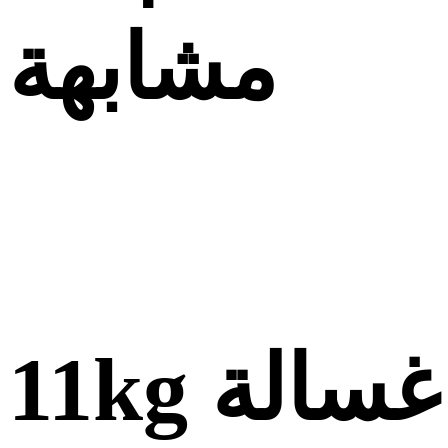
مشابهة
11kg غسالة