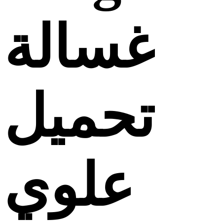
غسالة
تحميل
علوي