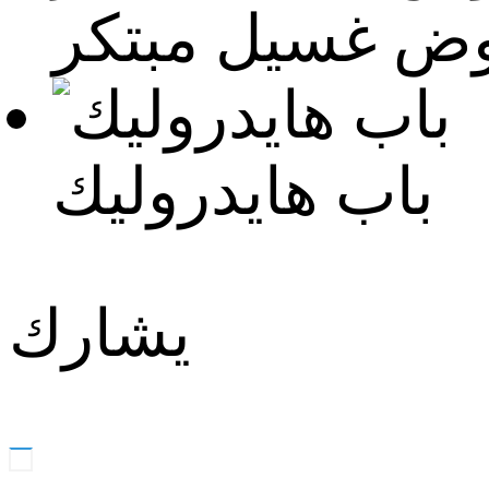
ض غسيل مبتكر
باب هايدروليك
يشارك