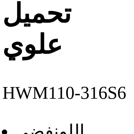
تحميل
علوي
HWM110-316S6
اللون
فضى