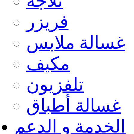
ثلاجة
فريزر
غسالة ملابس
مكيف
تلفزيون
غسالة أطباق
الخدمة و الدعم