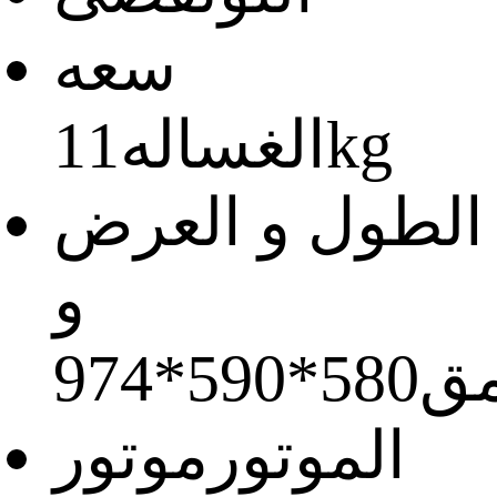
سعه
11kg
الغساله
الطول و العرض
و
مق
580*590*974
الموتور
موتور