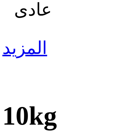
عادى
المزيد
10kg