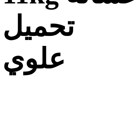
تحميل
علوي
HWM110-316S6