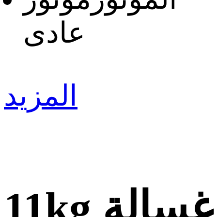
عادى
المزيد
11kg غسالة