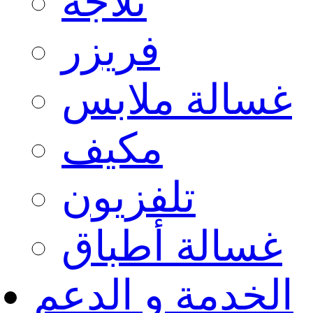
ثلاجة
فريزر
غسالة ملابس
مكيف
تلفزيون
غسالة أطباق
الخدمة و الدعم