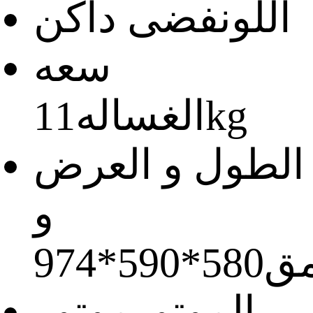
اللون
فضى داكن
سعه
11kg
الغساله
الطول و العرض
و
مق
580*590*974
الموتور
موتور