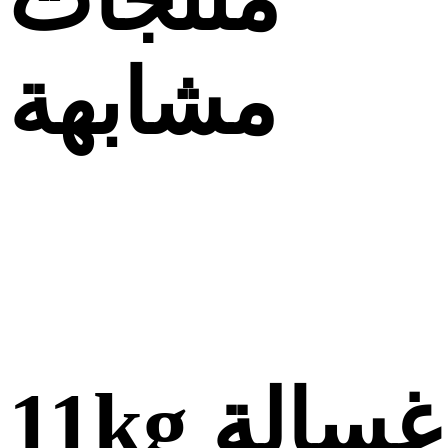
مشابهة
11kg غسالة