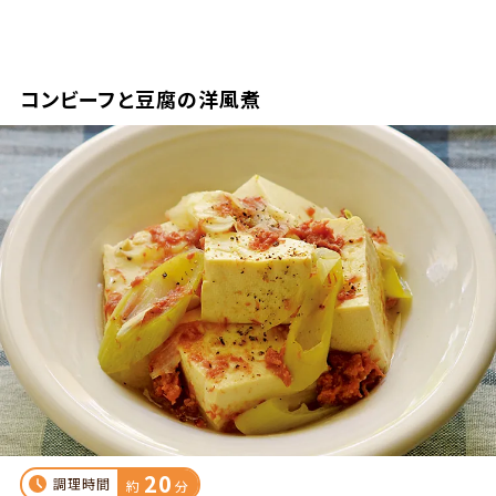
コンビーフと豆腐の洋風煮
20
調理時間
約
分