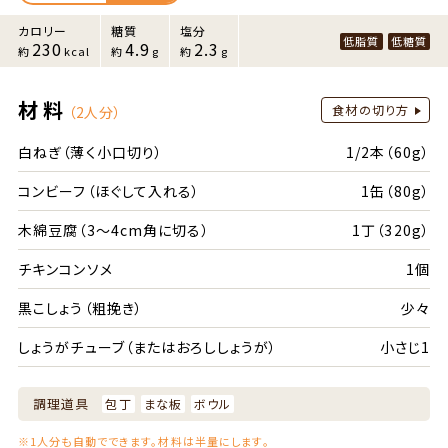
カロリー
糖質
塩分
低脂質
低糖質
230
4.9
2.3
約
kcal
約
g
約
g
材料
食材の切り方
（2人分）
白ねぎ（薄く小口切り）
1/2本（60g）
コンビーフ（ほぐして入れる）
1缶（80g）
木綿豆腐（3～4cm角に切る）
1丁（320g）
チキンコンソメ
1個
黒こしょう（粗挽き）
少々
しょうがチューブ（またはおろししょうが）
小さじ1
調理道具
包丁
まな板
ボウル
※1人分も自動でできます。材料は半量にします。