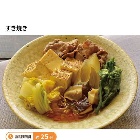
すき焼き
25
調理時間
約
分