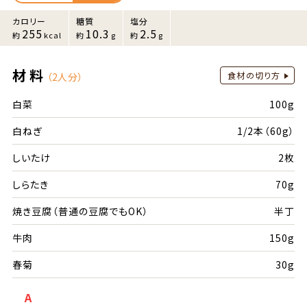
カロリー
糖質
塩分
255
10.3
2.5
約
kcal
約
g
約
g
材料
食材の切り方
（2人分）
白菜
100g
白ねぎ
1/2本（60g）
しいたけ
2枚
しらたき
70g
焼き豆腐（普通の豆腐でもOK）
半丁
牛肉
150g
春菊
30g
A