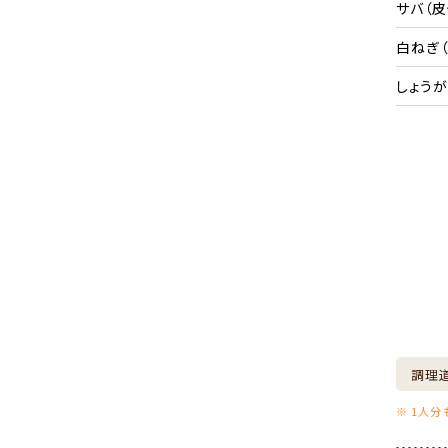
サバ（
白ねぎ（
しょうが
調理
※ 1人