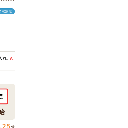
無水調理
入れ、
A
25
約
分