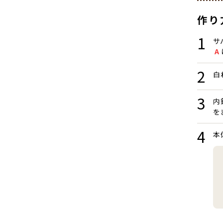
作り
サ
A
白
内
を
本