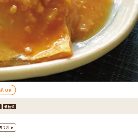
約OK
質
低糖質
切り方