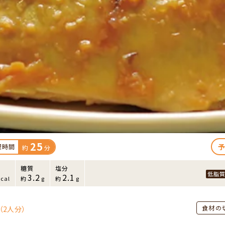
25
予
理時間
約
分
糖質
塩分
低脂
3.2
2.1
kcal
約
g
約
g
食材の
（2人分）