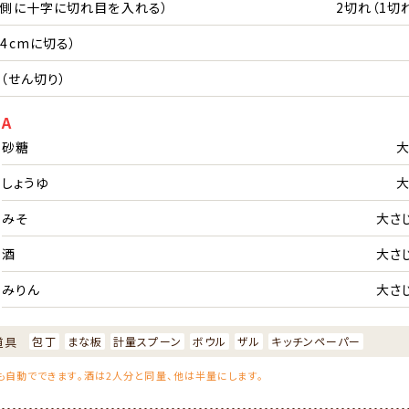
皮側に十字に切れ目を入れる）
2切れ（1切れ
4cmに切る）
（せん切り）
A
砂糖
大
しょうゆ
大
みそ
大さじ
酒
大さじ
みりん
大さじ
道具
包丁
まな板
計量スプーン
ボウル
ザル
キッチンペーパー
分も自動でできます。酒は2人分と同量、他は半量にします。