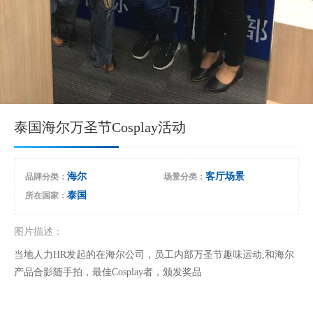
泰国海尔万圣节Cosplay活动
海尔
客厅场景
品牌分类
：
场景分类
：
泰国
所在国家
：
图片描述：
当地人力HR发起的在海尔公司，员工内部万圣节趣味运动,和海尔
产品合影随手拍，最佳Cosplay者，颁发奖品