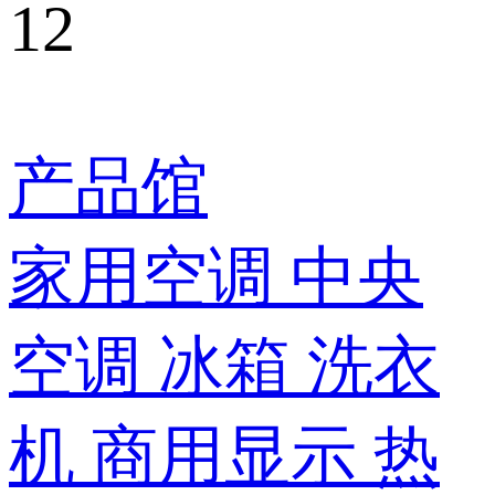
12
产品馆
家用空调
中央
空调
冰箱
洗衣
机
商用显示
热