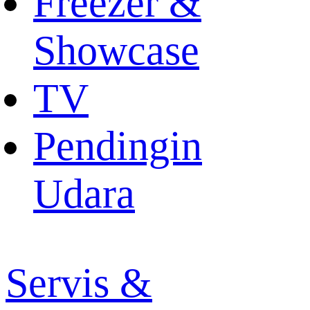
Freezer &
Showcase
TV
Pendingin
Udara
Servis &