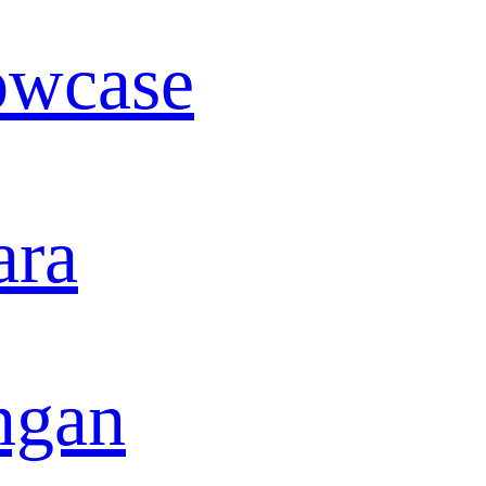
owcase
ara
ngan