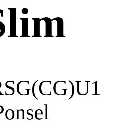
Slim
RSG(CG)U1
Ponsel