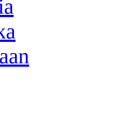
ia
ka
haan