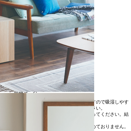
JZ-K40A(K)
選べる6コース
置き場所を選べる
排気式
コンパクト&
薄型設計
ケア乾燥
（自動/弱）
温度センサー付
シンプルな
タッチパネル式
らくらく
お手入れフィルター
除菌コース
※商品特性上、背面から水蒸気を排出しますので吸湿しやす
い素材のものは商品近傍に置かないでください。
※乾燥中ならびに運転後は十分に換気を行ってください。結
露の原因となります。
※オープン価格の商品は希望小売価格を定めておりません。