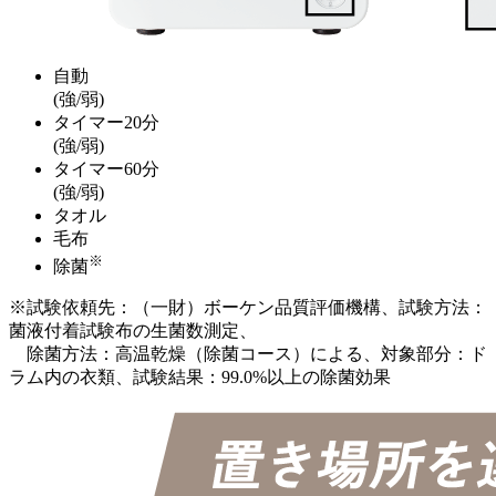
自動
(強/弱)
タイマー20分
(強/弱)
タイマー60分
(強/弱)
タオル
毛布
※
除菌
※試験依頼先：（一財）ボーケン品質評価機構、試験方法：
菌液付着試験布の生菌数測定、
除菌方法：高温乾燥（除菌コース）による、対象部分：ド
ラム内の衣類、試験結果：99.0%以上の除菌効果