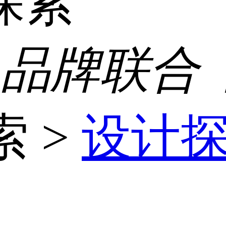
探索
 品牌联合
索
>
设计