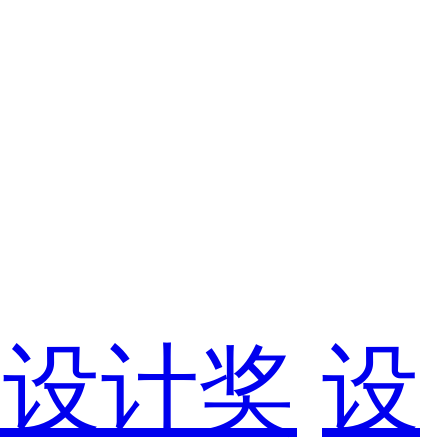
F设计奖
设