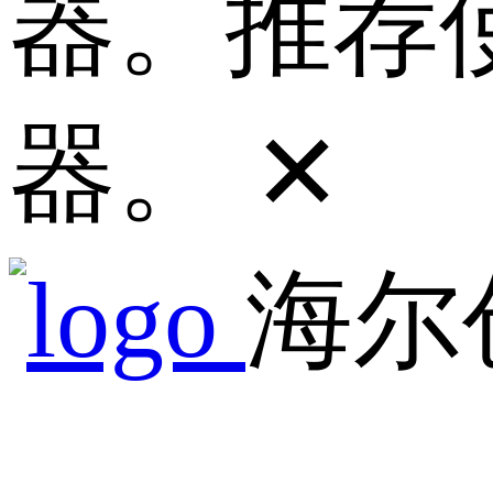
器。推荐使
器。
✕
海尔