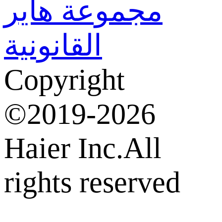
مجموعة هاير
القانونية
Copyright
©2019-2026
Haier Inc.All
rights reserved