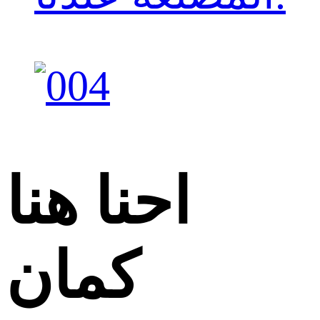
احنا هنا
كمان