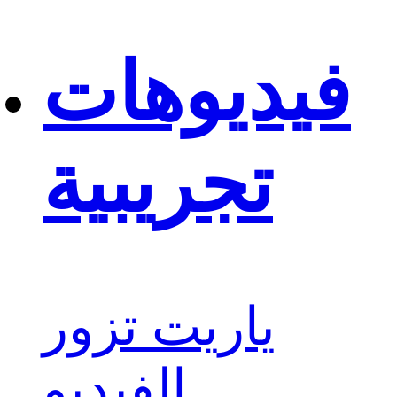
فيديوهات
تجريبية
ياريت تزور
الفيديو