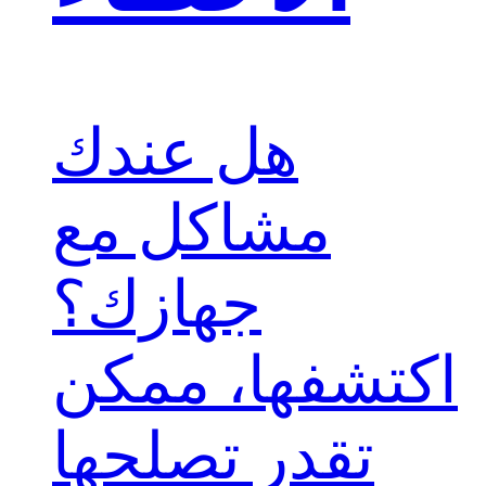
هل عندك
مشاكل مع
جهازك؟
اكتشفها، ممكن
تقدر تصلحها