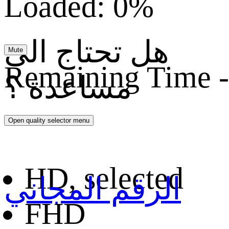
Loaded
:
0%
هل تحتاج الى
Mute
Remaining Time
-
مساعدة ؟
Open quality selector menu
HD
, selected
الرقم المجاني
FHD