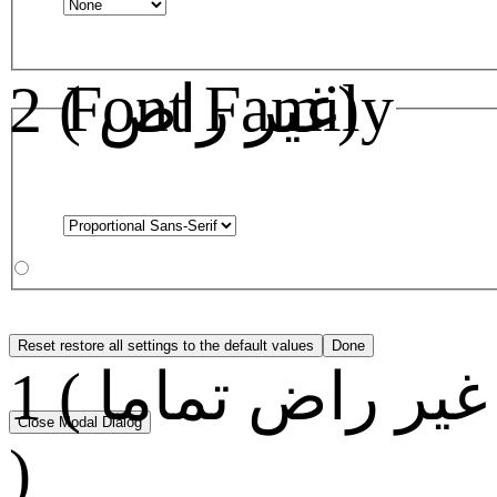
Font Family
2 ( غير راض)
Reset
restore all settings to the default values
Done
1 ( غير راض تماما
Close Modal Dialog
)