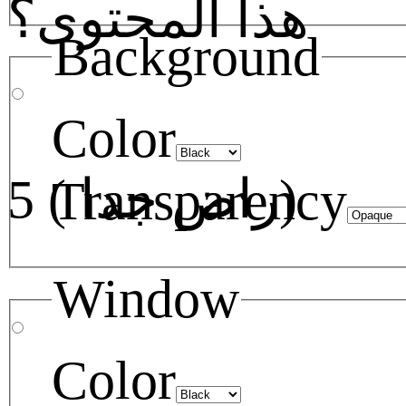
هذا المحتوى؟
Background
Color
5 ( راض جدا)
Transparency
Window
Color