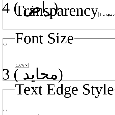
4 ( راض)
Transparency
Font Size
3 ( محايد)
Text Edge Style