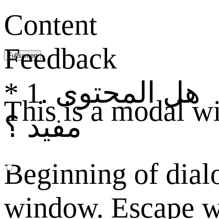
Content
Feedback
Fullscreen
1. هل المحتوى
*
This is a modal w
مفيد ؟
Beginning of dial
window. Escape w