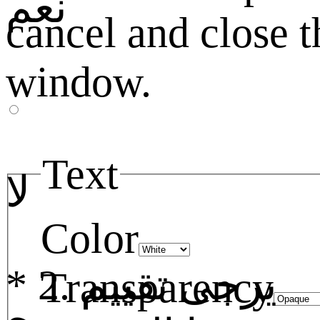
نعم
cancel and close t
window.
Text
لا
Color
2. يرجى تقييم
*
Transparency