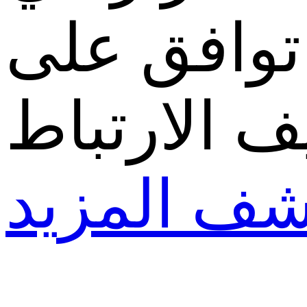
توافق على
ف الارتباط
شف المزيد