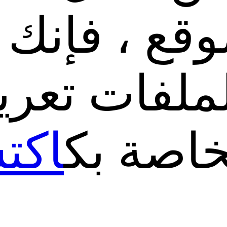
وقع ، فإنك 
ملفات تعري
خاصة بك
اكت