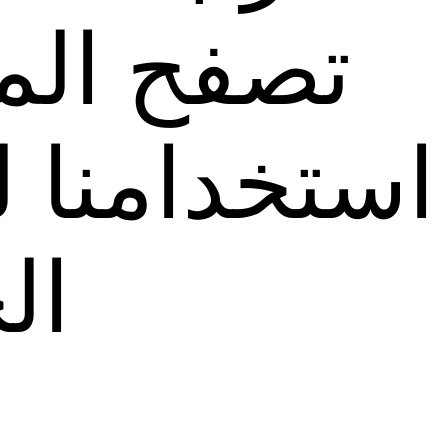
تصفح الم
استخدامنا ل
ال