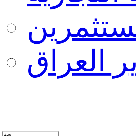
ستثمرين
ر العراق