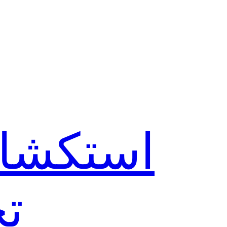
استكشاف
تح