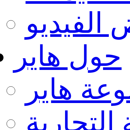
الفيديو
حول هاير
عة هاير
 التجارية