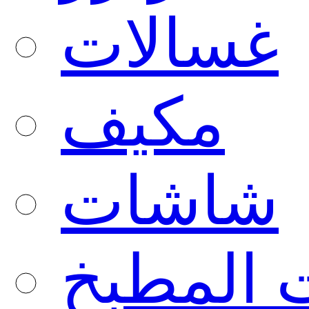
غسالات
مكيف
شاشات
 المطبخ