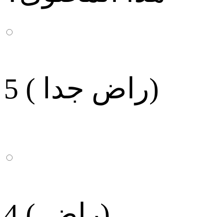
5 ( راض جدا)
4 ( راض)