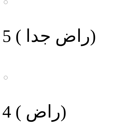
5 ( راض جدا)
4 ( راض)