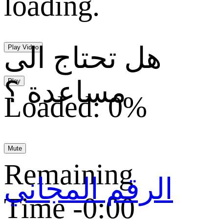
loading.
هل تحتاج الى
Play Video
مساعدة ؟
Play
Loaded
:
0%
Mute
Remaining
الرقم المجاني
Time
-
0:00