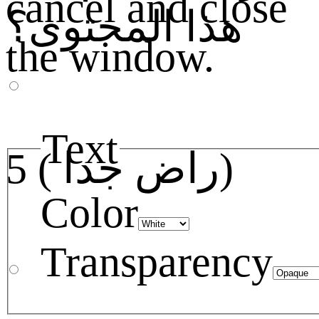
cancel and close
هذا المحتوى؟
the window.
Text
5 ( راض جدا)
Color
Transparency