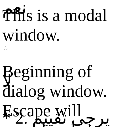
نعم
This is a modal
window.
Beginning of
لا
dialog window.
Escape will
2. يرجى تقييم
*