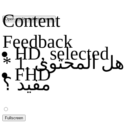
Content
Open quality selector menu
Feedback
HD
, selected
1. هل المحتوى
*
FHD
مفيد ؟
Fullscreen