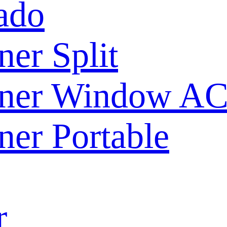
ado
ner Split
oner Window A
ner Portable
r