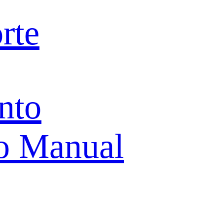
rte
nto
o Manual