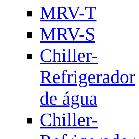
MRV-T
MRV-S
Chiller-
Refrigerador
de água
Chiller-