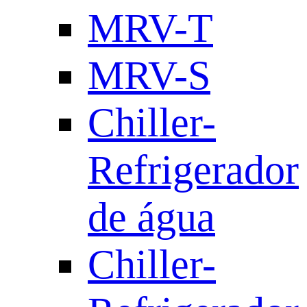
MRV-T
MRV-S
Chiller-
Refrigerador
de água
Chiller-