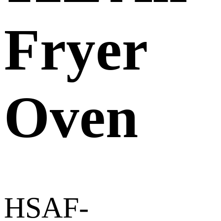
Fryer
Oven
HSAF-