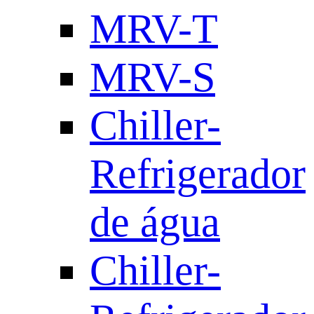
MRV-T
MRV-S
Chiller-
Refrigerador
de água
Chiller-