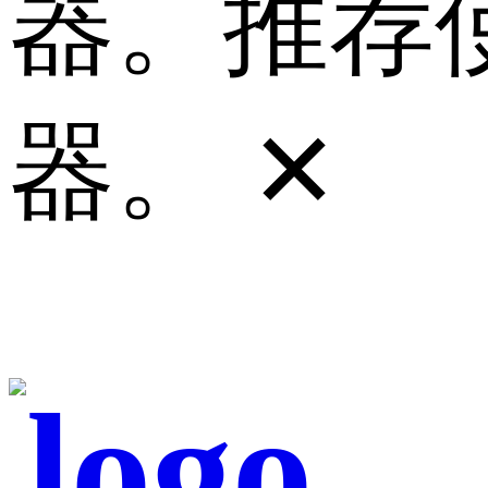
器。推荐使
器。
✕