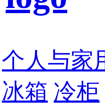
个人与家
冰箱
冷柜