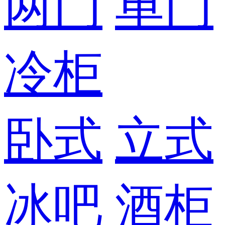
两门
单门
冷柜
卧式
立式
冰吧
酒柜