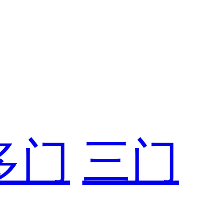
多门
三门