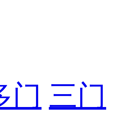
多门
三门