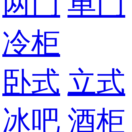
两门
单门
冷柜
卧式
立式
冰吧
酒柜