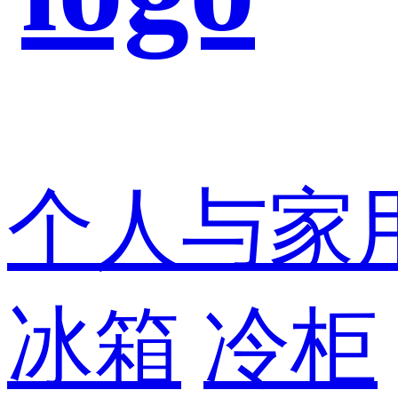
个人与家
冰箱
冷柜