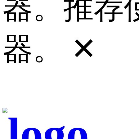
器。推荐使
器。
✕