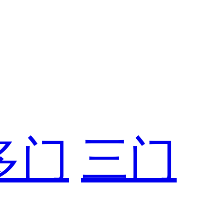
多门
三门