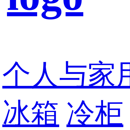
个人与家
冰箱
冷柜