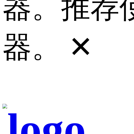
器。推荐使
器。
✕