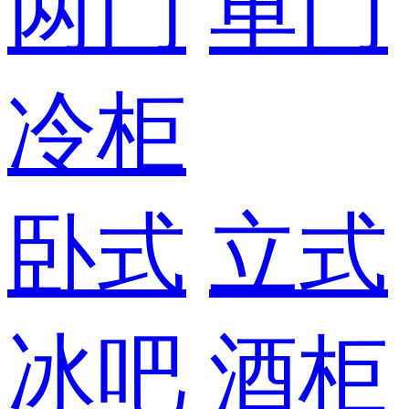
两门
单门
冷柜
卧式
立式
冰吧
酒柜