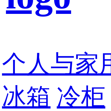
个人与家
冰箱
冷柜