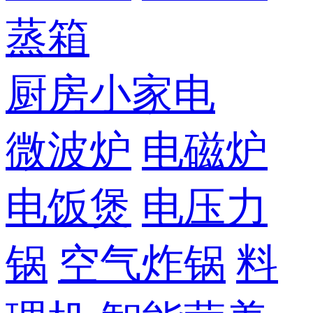
蒸箱
厨房小家电
微波炉
电磁炉
电饭煲
电压力
锅
空气炸锅
料