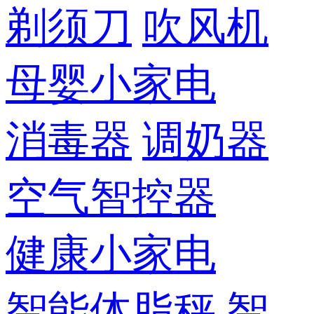
剃须刀
吹风机
母婴小家电
消毒器
调奶器
空气智控器
健康小家电
智能体脂秤
智