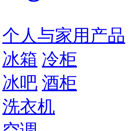
个人与家用产品
冰箱
冷柜
冰吧
酒柜
洗衣机
空调