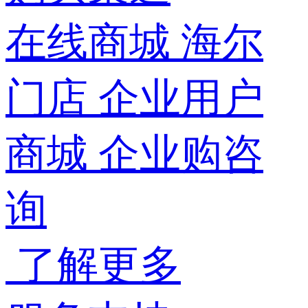
在线商城
海尔
门店
企业用户
商城
企业购咨
询
了解更多