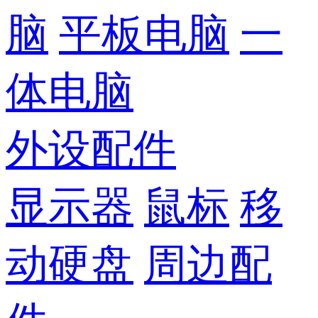
脑
平板电脑
一
体电脑
外设配件
显示器
鼠标
移
动硬盘
周边配