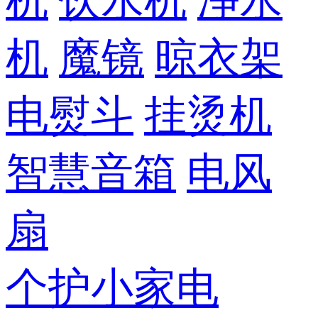
机
饮水机
净水
机
魔镜
晾衣架
电熨斗
挂烫机
智慧音箱
电风
扇
个护小家电