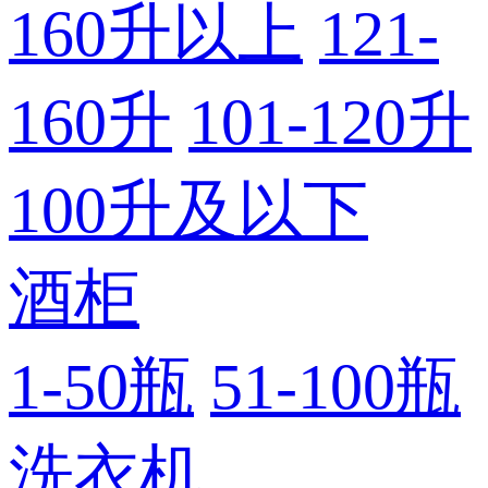
160升以上
121-
160升
101-120升
100升及以下
酒柜
1-50瓶
51-100瓶
洗衣机