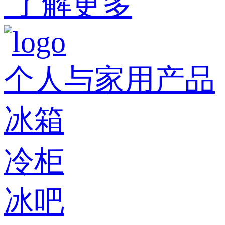
了解更多
个人与家用产品
冰箱
冷柜
冰吧