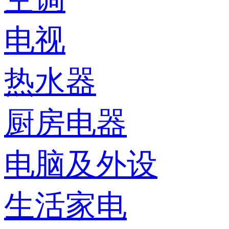
电视
热水器
厨房电器
电脑及外设
生活家电