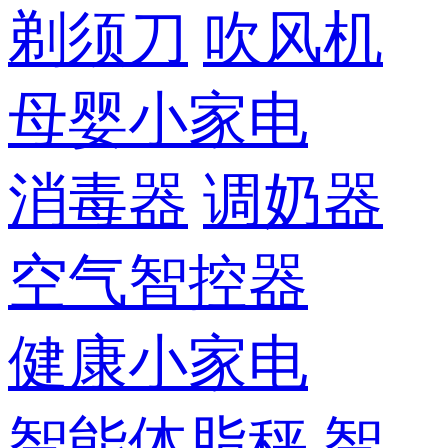
剃须刀
吹风机
母婴小家电
消毒器
调奶器
空气智控器
健康小家电
智能体脂秤
智