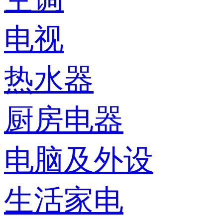
电视
热水器
厨房电器
电脑及外设
生活家电