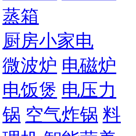
蒸箱
厨房小家电
微波炉
电磁炉
电饭煲
电压力
锅
空气炸锅
料