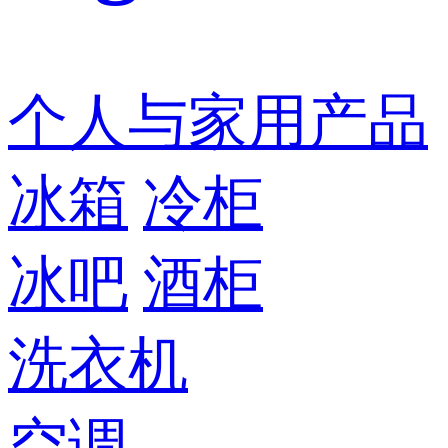
个人与家用产品
冰箱
冷柜
冰吧
酒柜
洗衣机
空调