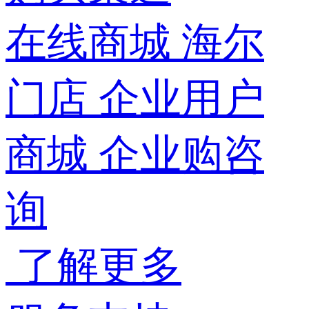
在线商城
海尔
门店
企业用户
商城
企业购咨
询
了解更多