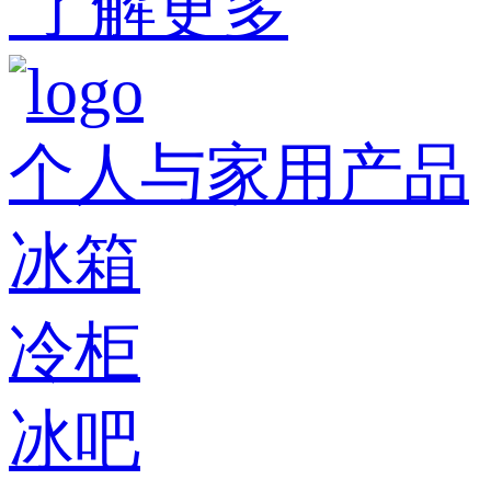
了解更多
个人与家用产品
冰箱
冷柜
冰吧