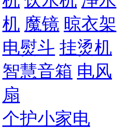
机
饮水机
净水
机
魔镜
晾衣架
电熨斗
挂烫机
智慧音箱
电风
扇
个护小家电