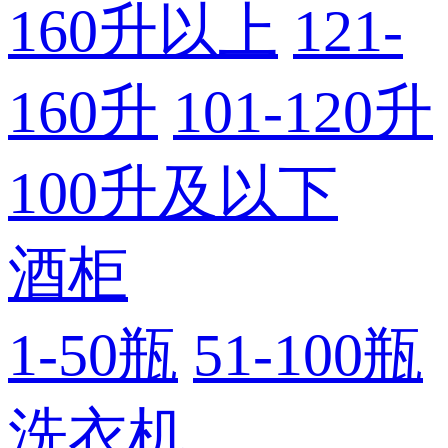
160升以上
121-
160升
101-120升
100升及以下
酒柜
1-50瓶
51-100瓶
洗衣机