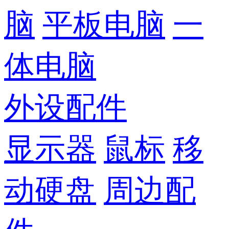
脑
平板电脑
一
体电脑
外设配件
显示器
鼠标
移
动硬盘
周边配