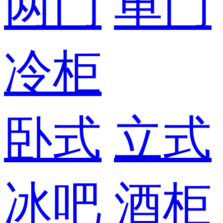
两门
单门
冷柜
卧式
立式
冰吧
酒柜