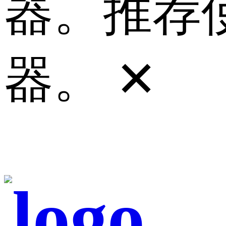
器。推荐使
器。
✕