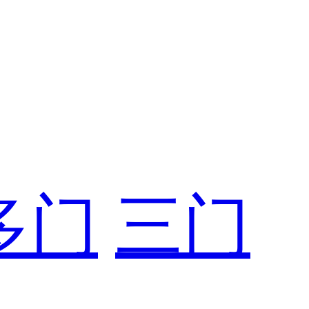
多门
三门