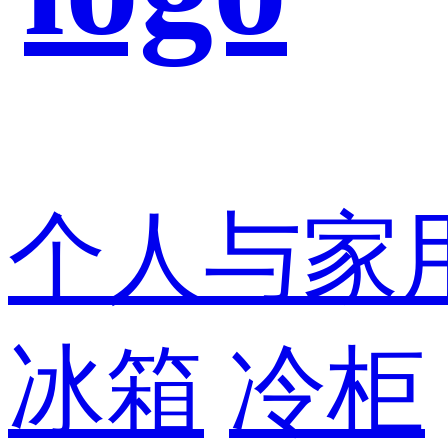
个人与家
冰箱
冷柜