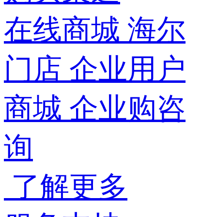
在线商城
海尔
门店
企业用户
商城
企业购咨
询
了解更多