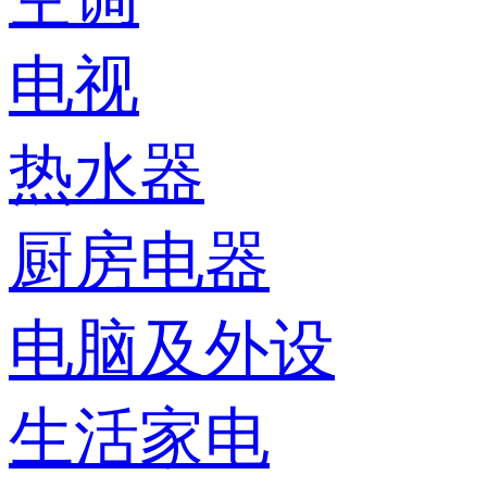
电视
热水器
厨房电器
电脑及外设
生活家电