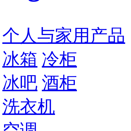
个人与家用产品
冰箱
冷柜
冰吧
酒柜
洗衣机
空调