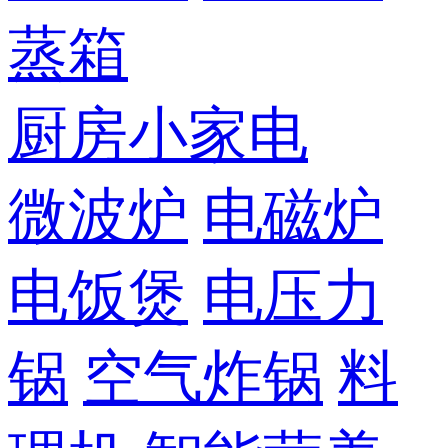
蒸箱
厨房小家电
微波炉
电磁炉
电饭煲
电压力
锅
空气炸锅
料