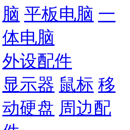
脑
平板电脑
一
体电脑
外设配件
显示器
鼠标
移
动硬盘
周边配