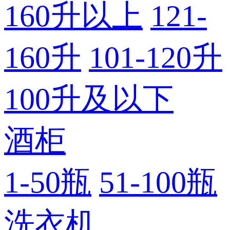
160升以上
121-
160升
101-120升
100升及以下
酒柜
1-50瓶
51-100瓶
洗衣机