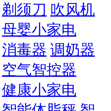
剃须刀
吹风机
母婴小家电
消毒器
调奶器
空气智控器
健康小家电
智能体脂秤
智