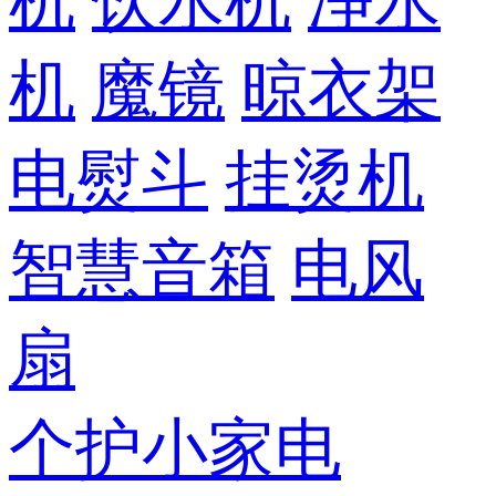
机
饮水机
净水
机
魔镜
晾衣架
电熨斗
挂烫机
智慧音箱
电风
扇
个护小家电