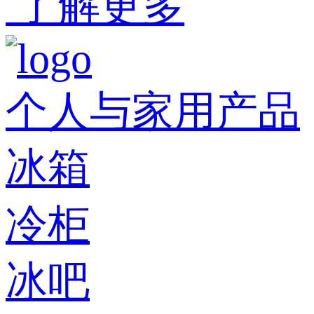
了解更多
个人与家用产品
冰箱
冷柜
冰吧