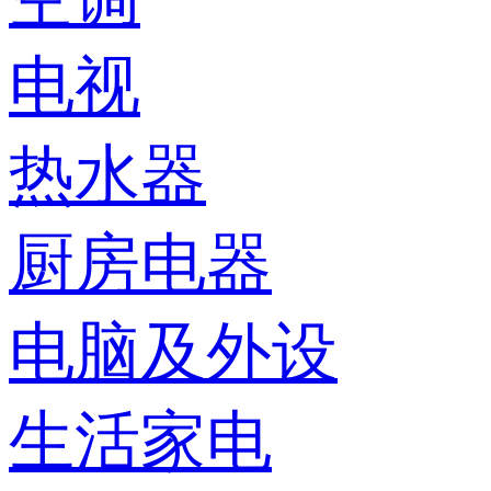
电视
热水器
厨房电器
电脑及外设
生活家电