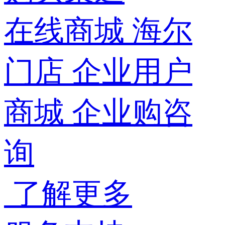
在线商城
海尔
门店
企业用户
商城
企业购咨
询
了解更多