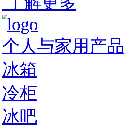
了解更多
个人与家用产品
冰箱
冷柜
冰吧