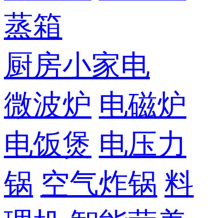
蒸箱
厨房小家电
微波炉
电磁炉
电饭煲
电压力
锅
空气炸锅
料