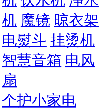
机
饮水机
净水
机
魔镜
晾衣架
电熨斗
挂烫机
智慧音箱
电风
扇
个护小家电