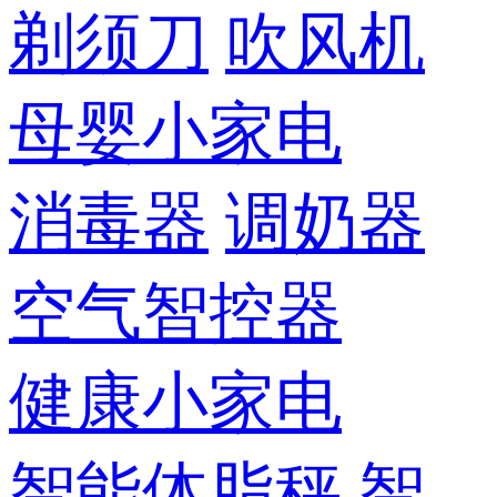
剃须刀
吹风机
母婴小家电
消毒器
调奶器
空气智控器
健康小家电
智能体脂秤
智