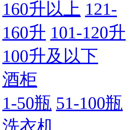
160升以上
121-
160升
101-120升
100升及以下
酒柜
1-50瓶
51-100瓶
洗衣机