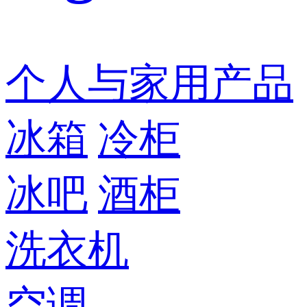
个人与家用产品
冰箱
冷柜
冰吧
酒柜
洗衣机
空调