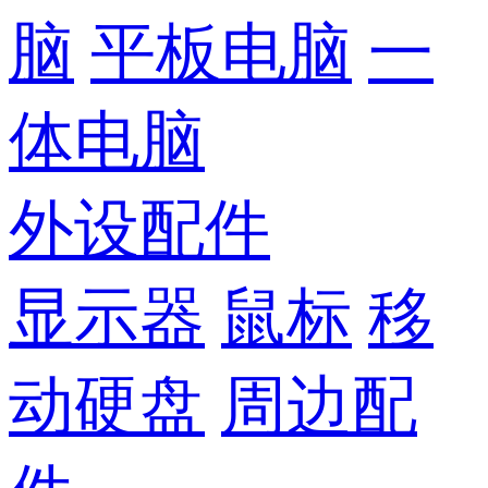
脑
平板电脑
一
体电脑
外设配件
显示器
鼠标
移
动硬盘
周边配