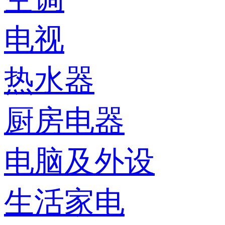
电视
热水器
厨房电器
电脑及外设
生活家电