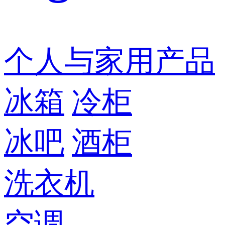
个人与家用产品
冰箱
冷柜
冰吧
酒柜
洗衣机
空调