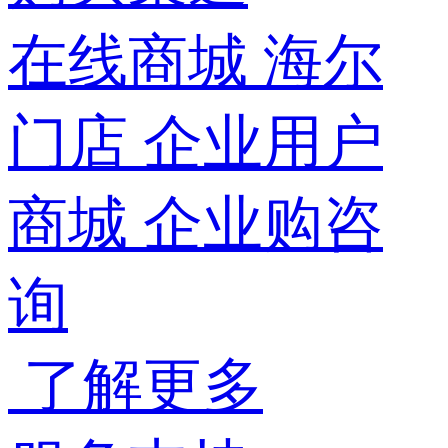
在线商城
海尔
门店
企业用户
商城
企业购咨
询
了解更多