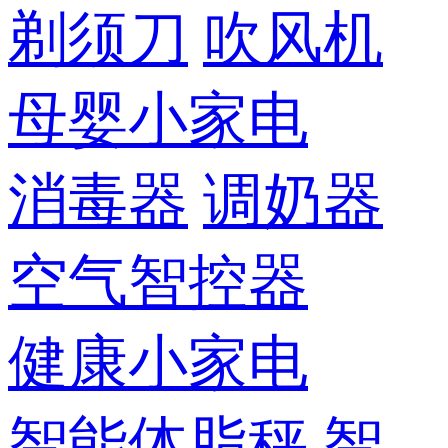
剃须刀
吹风机
母婴小家电
消毒器
调奶器
空气智控器
健康小家电
智能体脂秤
智