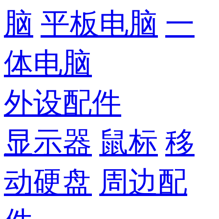
脑
平板电脑
一
体电脑
外设配件
显示器
鼠标
移
动硬盘
周边配