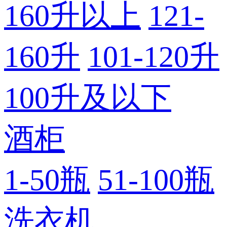
160升以上
121-
160升
101-120升
100升及以下
酒柜
1-50瓶
51-100瓶
洗衣机