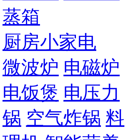
蒸箱
厨房小家电
微波炉
电磁炉
电饭煲
电压力
锅
空气炸锅
料