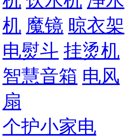
机
饮水机
净水
机
魔镜
晾衣架
电熨斗
挂烫机
智慧音箱
电风
扇
个护小家电