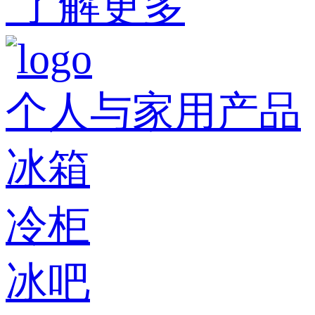
了解更多
个人与家用产品
冰箱
冷柜
冰吧