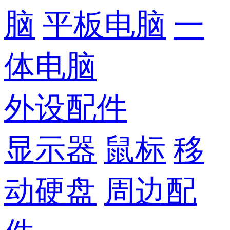
脑
平板电脑
一
体电脑
外设配件
显示器
鼠标
移
动硬盘
周边配