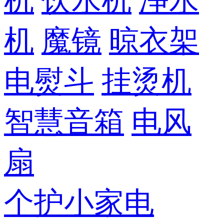
机
饮水机
净水
机
魔镜
晾衣架
电熨斗
挂烫机
智慧音箱
电风
扇
个护小家电