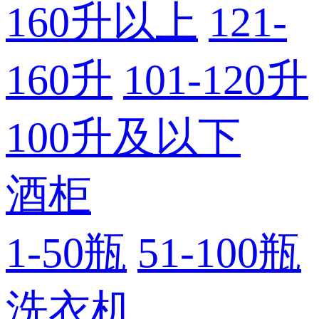
160升以上
121-
160升
101-120升
100升及以下
酒柜
1-50瓶
51-100瓶
洗衣机