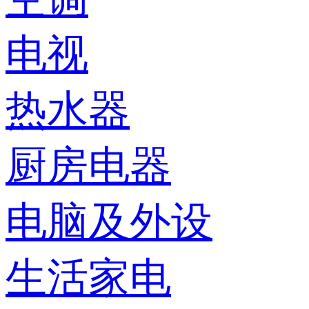
电视
热水器
厨房电器
电脑及外设
生活家电