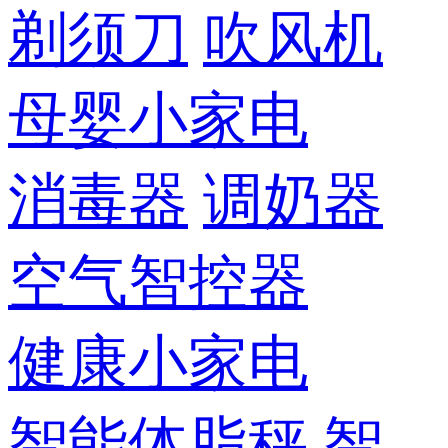
剃须刀
吹风机
母婴小家电
消毒器
调奶器
空气智控器
健康小家电
智能体脂秤
智