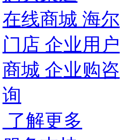
在线商城
海尔
门店
企业用户
商城
企业购咨
询
了解更多