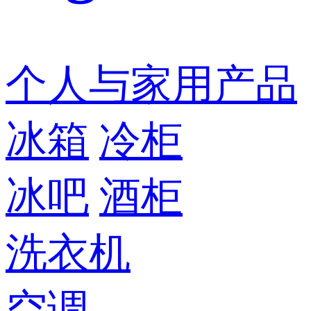
个人与家用产品
冰箱
冷柜
冰吧
酒柜
洗衣机
空调