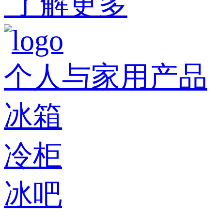
了解更多
个人与家用产品
冰箱
冷柜
冰吧