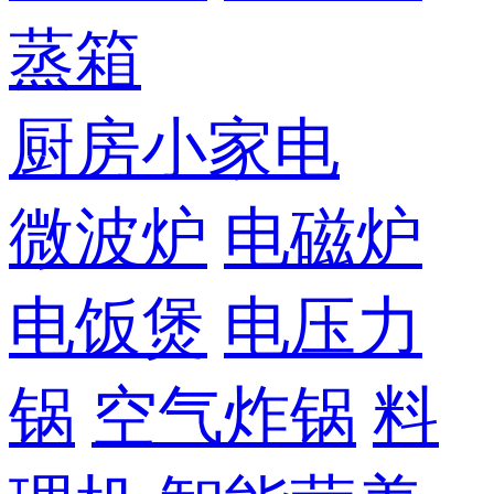
蒸箱
厨房小家电
微波炉
电磁炉
电饭煲
电压力
锅
空气炸锅
料