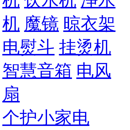
机
饮水机
净水
机
魔镜
晾衣架
电熨斗
挂烫机
智慧音箱
电风
扇
个护小家电