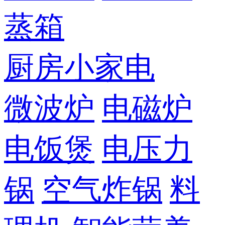
蒸箱
厨房小家电
微波炉
电磁炉
电饭煲
电压力
锅
空气炸锅
料