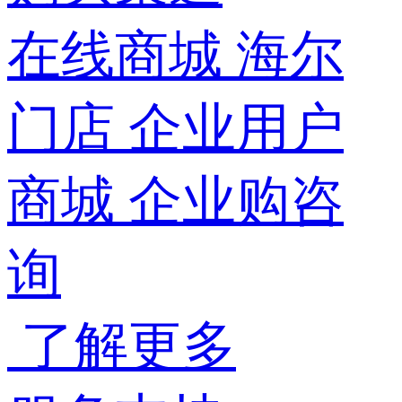
在线商城
海尔
门店
企业用户
商城
企业购咨
询
了解更多