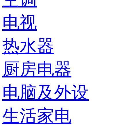
电视
热水器
厨房电器
电脑及外设
生活家电