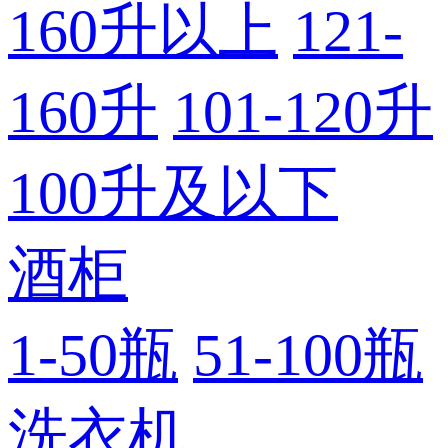
160升以上
121-
160升
101-120升
100升及以下
酒柜
1-50瓶
51-100瓶
洗衣机