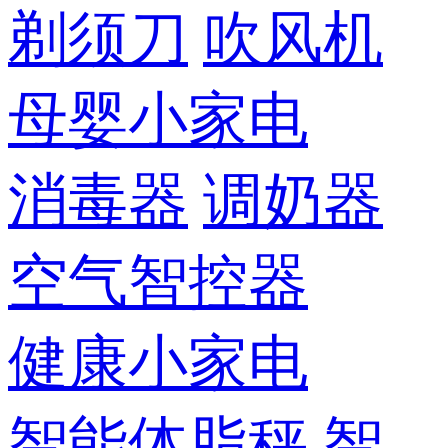
剃须刀
吹风机
母婴小家电
消毒器
调奶器
空气智控器
健康小家电
智能体脂秤
智