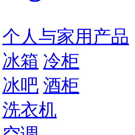
个人与家用产品
冰箱
冷柜
冰吧
酒柜
洗衣机
空调