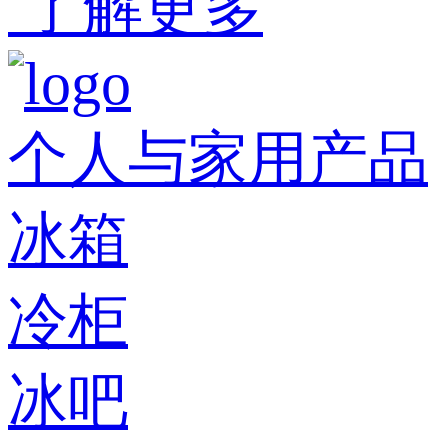
了解更多
个人与家用产品
冰箱
冷柜
冰吧