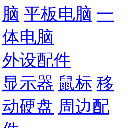
脑
平板电脑
一
体电脑
外设配件
显示器
鼠标
移
动硬盘
周边配