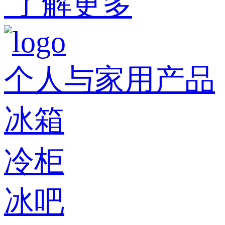
了解更多
个人与家用产品
冰箱
冷柜
冰吧