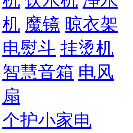
机
饮水机
净水
机
魔镜
晾衣架
电熨斗
挂烫机
智慧音箱
电风
扇
个护小家电