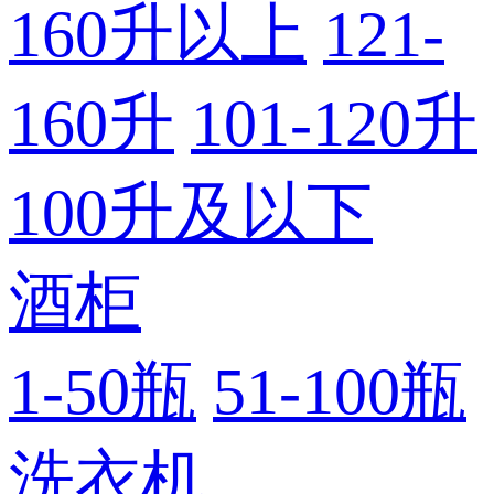
160升以上
121-
160升
101-120升
100升及以下
酒柜
1-50瓶
51-100瓶
洗衣机