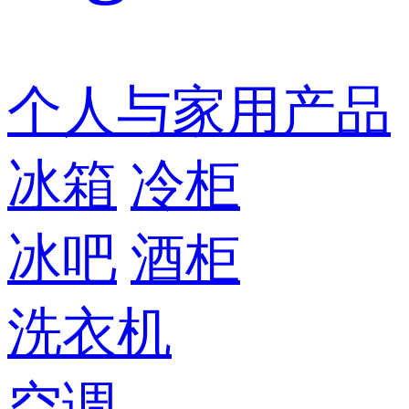
个人与家用产品
冰箱
冷柜
冰吧
酒柜
洗衣机
空调