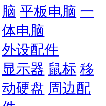
脑
平板电脑
一
体电脑
外设配件
显示器
鼠标
移
动硬盘
周边配