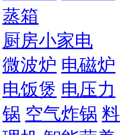
蒸箱
厨房小家电
微波炉
电磁炉
电饭煲
电压力
锅
空气炸锅
料