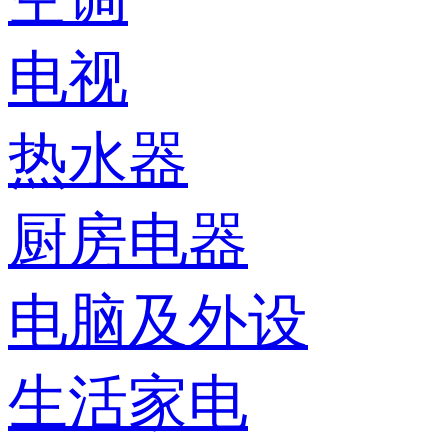
电视
热水器
厨房电器
电脑及外设
生活家电