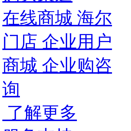
在线商城
海尔
门店
企业用户
商城
企业购咨
询
了解更多