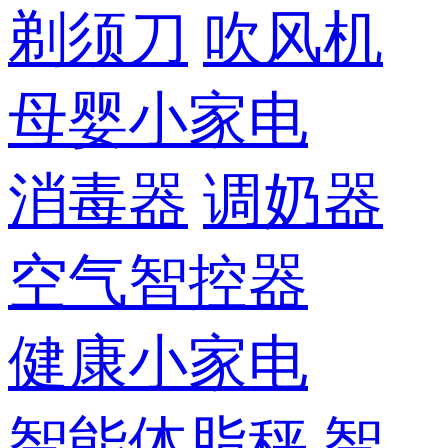
剃须刀
吹风机
母婴小家电
消毒器
调奶器
空气智控器
健康小家电
智能体脂秤
智