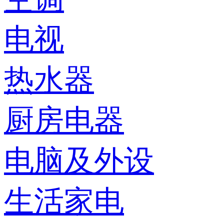
电视
热水器
厨房电器
电脑及外设
生活家电