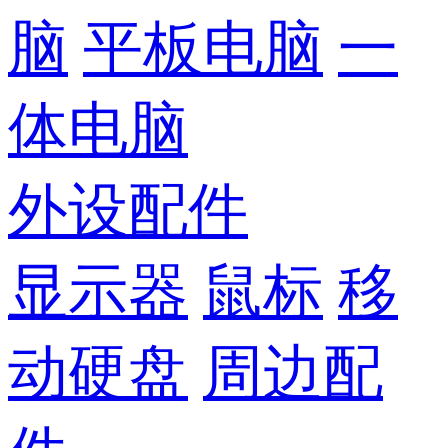
脑
平板电脑
一
体电脑
外设配件
显示器
鼠标
移
动硬盘
周边配