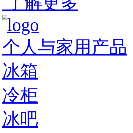
了解更多
个人与家用产品
冰箱
冷柜
冰吧