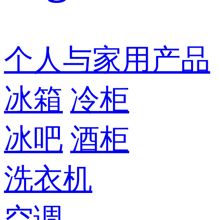
个人与家用产品
冰箱
冷柜
冰吧
酒柜
洗衣机
空调