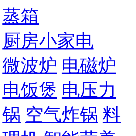
蒸箱
厨房小家电
微波炉
电磁炉
电饭煲
电压力
锅
空气炸锅
料