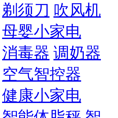
剃须刀
吹风机
母婴小家电
消毒器
调奶器
空气智控器
健康小家电
智能体脂秤
智