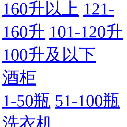
160升以上
121-
160升
101-120升
100升及以下
酒柜
1-50瓶
51-100瓶
洗衣机