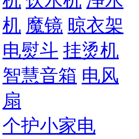
机
饮水机
净水
机
魔镜
晾衣架
电熨斗
挂烫机
智慧音箱
电风
扇
个护小家电