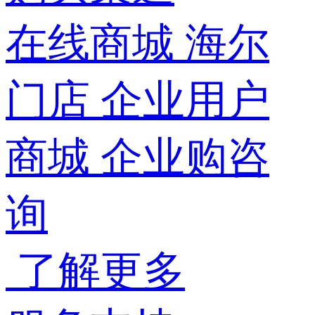
在线商城
海尔
门店
企业用户
商城
企业购咨
询
了解更多