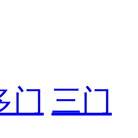
多门
三门