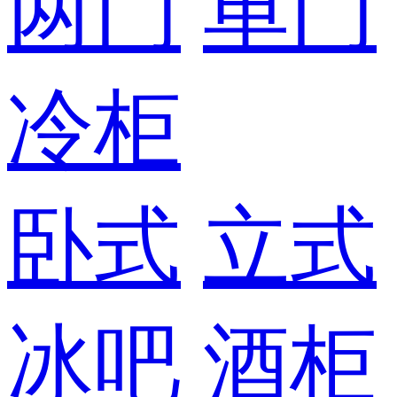
两门
单门
冷柜
卧式
立式
冰吧
酒柜