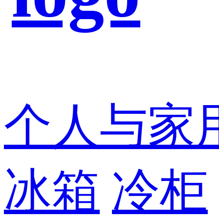
个人与家
冰箱
冷柜