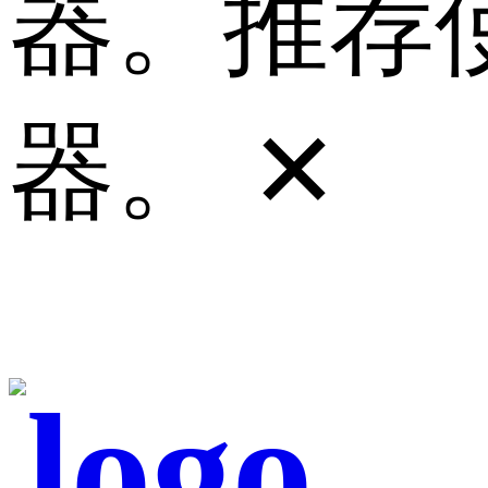
器。推荐使
器。
✕