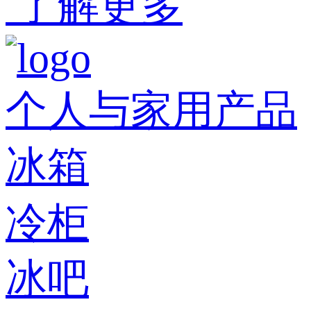
了解更多
个人与家用产品
冰箱
冷柜
冰吧