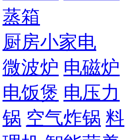
蒸箱
厨房小家电
微波炉
电磁炉
电饭煲
电压力
锅
空气炸锅
料