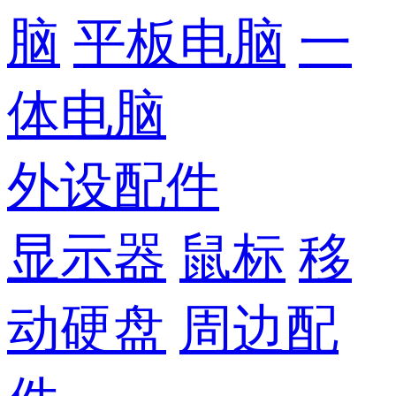
脑
平板电脑
一
体电脑
外设配件
显示器
鼠标
移
动硬盘
周边配