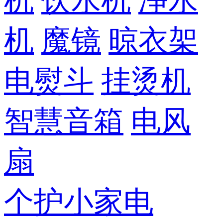
机
饮水机
净水
机
魔镜
晾衣架
电熨斗
挂烫机
智慧音箱
电风
扇
个护小家电