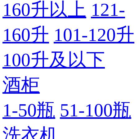
160升以上
121-
160升
101-120升
100升及以下
酒柜
1-50瓶
51-100瓶
洗衣机