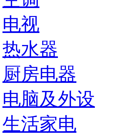
电视
热水器
厨房电器
电脑及外设
生活家电