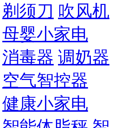
剃须刀
吹风机
母婴小家电
消毒器
调奶器
空气智控器
健康小家电
智能体脂秤
智