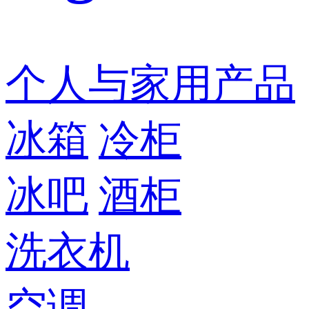
个人与家用产品
冰箱
冷柜
冰吧
酒柜
洗衣机
空调