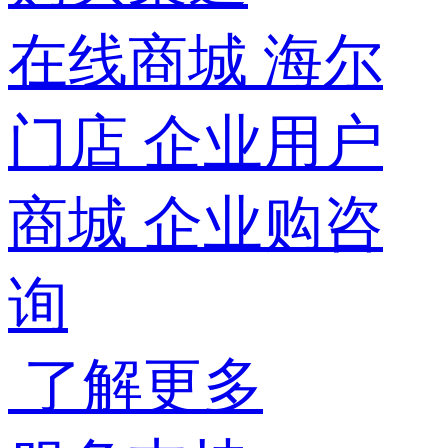
在线商城
海尔
门店
企业用户
商城
企业购咨
询
了解更多