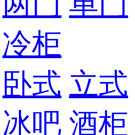
两门
单门
冷柜
卧式
立式
冰吧
酒柜