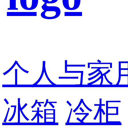
个人与家
冰箱
冷柜