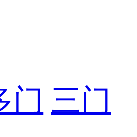
多门
三门