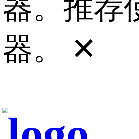
器。推荐使
器。
✕