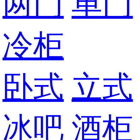
两门
单门
冷柜
卧式
立式
冰吧
酒柜