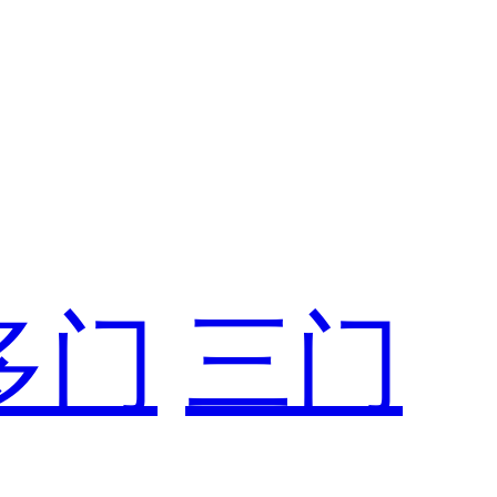
多门
三门