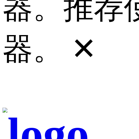
器。推荐使
器。
✕