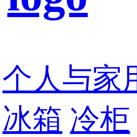
个人与家
冰箱
冷柜