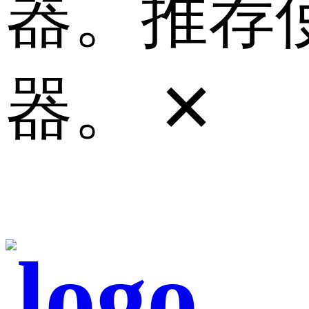
器。推荐使
器。
✕