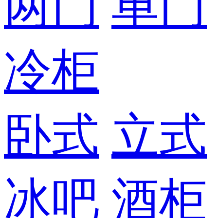
两门
单门
冷柜
卧式
立式
冰吧
酒柜