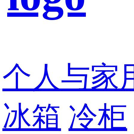
个人与家
冰箱
冷柜