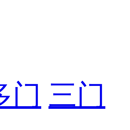
多门
三门