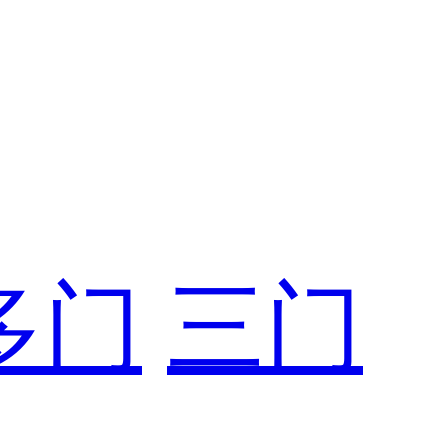
多门
三门