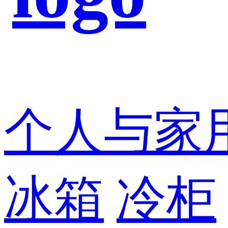
个人与家
冰箱
冷柜