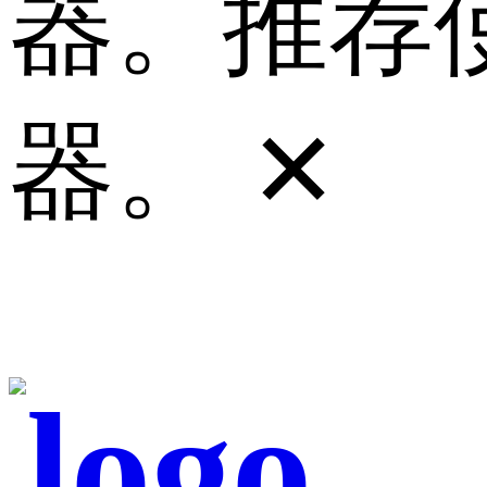
器。推荐使
器。
✕