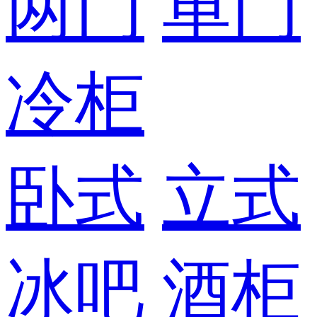
两门
单门
冷柜
卧式
立式
冰吧
酒柜