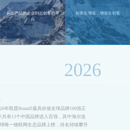
从出产品的企业到出创客的平
创客生增值，增值生创客
台
2026
4
026年凯度BrandZ最具价值全球品牌100强正
年共有13个中国品牌进入百强，其中海尔连
全球唯一物联网生态品牌上榜，排名持续攀升